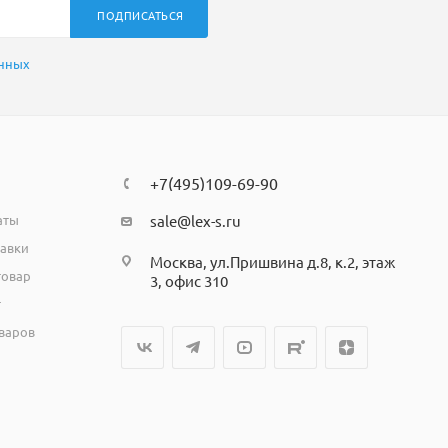
ПОДПИСАТЬСЯ
анных
+7(495)109-69-90
аты
sale@lex-s.ru
тавки
Москва, ул.Пришвина д.8, к.2, этаж
товар
3, офис 310
т
варов