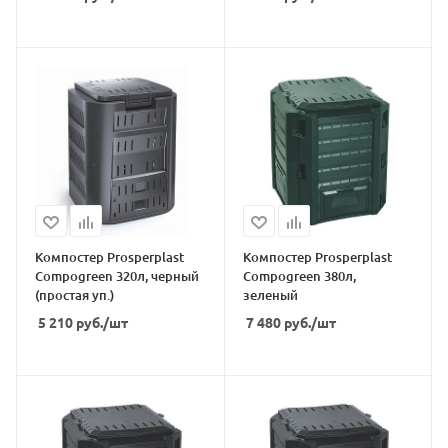
Компостер Prosperplast
Компостер Prosperplast
Compogreen 320л, черный
Compogreen 380л,
(простая уп.)
зеленый
5 210
руб.
/шт
7 480
руб.
/шт