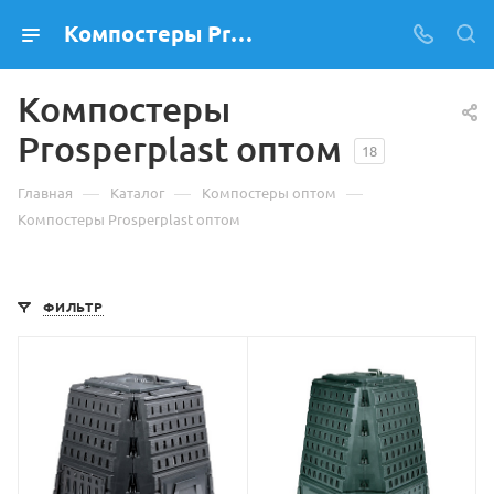
Компостеры Prosperplast оптом – купить у производителя и дистрибьютора Лекс-С
Компостеры
Prosperplast оптом
18
—
—
—
Главная
Каталог
Компостеры оптом
Компостеры Prosperplast оптом
ФИЛЬТР