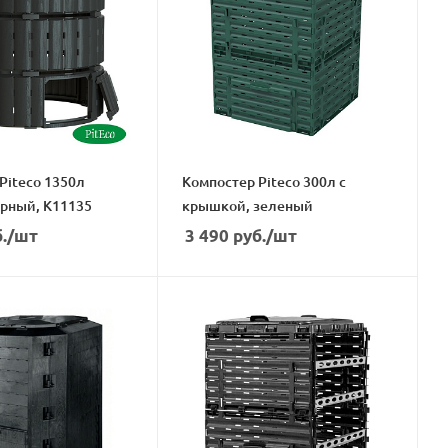
Piteco 1350л
Компостер Piteco 300л с
рный, K11135
крышкой, зеленый
.
/шт
3 490
руб.
/шт