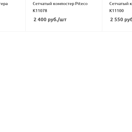
тера
Сетчатый компостер Piteco
Сетчатый к
K11078
K11100
2 400
руб.
/шт
2 550
руб