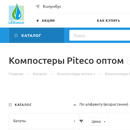
Колумбус
АКЦИИ
КАК КУПИТЬ
КАТАЛОГ
Компостеры Piteco оптом
—
—
—
Главная
Каталог
Компостеры оптом
Компостеры P
По алфавиту (возрастание)
КАТАЛОГ
Батуты
Цена