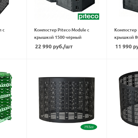
л с
Компостер Piteco Module с
Компостер 
крышкой 1500 чёрный
крышкой 8
22 990
руб.
/шт
11 990
ру