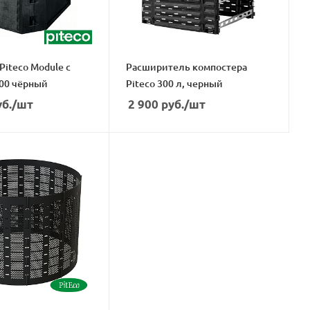
Piteco Module с
Расширитель компостера
00 чёрный
Piteco 300 л, черный
б.
/шт
2 900
руб.
/шт