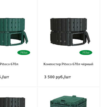
Компостер Piteco 670л чёрный
.
/шт
3 500
руб.
/шт