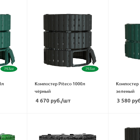
Компостер Piteco 1000л
Компостер Piteco 670л
чёрный
зеленый
4 670
руб.
/шт
3 580
руб